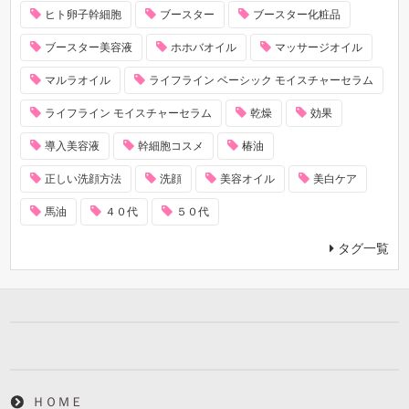
ヒト卵子幹細胞
ブースター
ブースター化粧品
ブースター美容液
ホホバオイル
マッサージオイル
マルラオイル
ライフライン ベーシック モイスチャーセラム
ライフライン モイスチャーセラム
乾燥
効果
導入美容液
幹細胞コスメ
椿油
正しい洗顔方法
洗顔
美容オイル
美白ケア
馬油
４０代
５０代
タグ一覧
ＨＯＭＥ