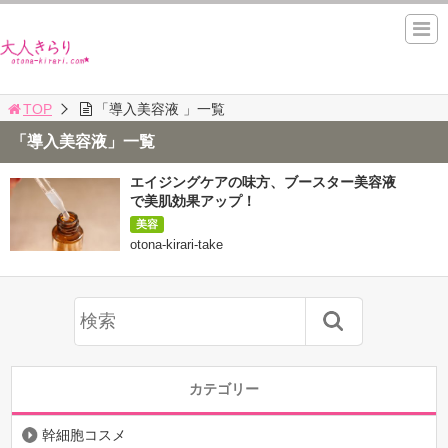
TOP
「導入美容液 」一覧
「導入美容液」一覧
エイジングケアの味方、ブースター美容液
で美肌効果アップ！
美容
otona-kirari-take
カテゴリー
幹細胞コスメ