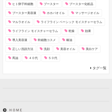
ヒト卵子幹細胞
ブースター
ブースター化粧品
ブースター美容液
ホホバオイル
マッサージオイル
マルラオイル
ライフライン ベーシック モイスチャーセラム
ライフライン モイスチャーセラム
乾燥
効果
導入美容液
幹細胞コスメ
椿油
正しい洗顔方法
洗顔
美容オイル
美白ケア
馬油
４０代
５０代
タグ一覧
ＨＯＭＥ